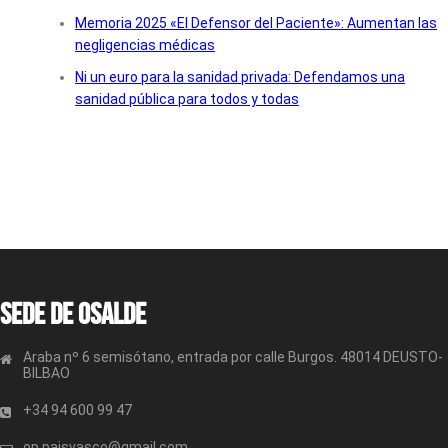
Memoria 2025 «El Defensor del Paciente»: Aumentan las
negligencias médicas
Ni un euro para la sanidad privada: Defendamos una
sanidad pública para todos y todas
Sede de OSALDE
Araba nº 6 semisótano, entrada por calle Burgos. 48014 DEUSTO-
BILBAO
+34 94 600 99 47
op.paisvasco@gmail.com