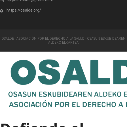
https://osalde.org/
OSALDE | ASOCIACIÓN POR EL DERECHO A LA SALUD · OSASUN ESKUBIDEAREN
ALDEKO ELKARTEA