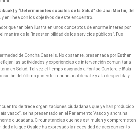
taran.
ikuak) y “Determinantes sociales de la Salud” de Unai Martin,
del
 en línea con los objetivos de este encuentro.
cador que tan bien ilustra en unos conceptos de enorme interés por
mantra de la “insostenibilidad de los servicios públicos”. Fue
nfermedad de Concha Castells. No obstante, presentada por
Esther
eflejan las actividades y experiencias de intervención comunitaria
ia en Salud. Tal vez el tiempo asignado a Fontso Cantera e Iñaki
xposición del último ponente, renunciar al debate y a la despedida y
l encuentro de trece organizaciones ciudadanas que ya han producido
País vasco”, se ha presentado en el Parlamento Vasco y ahora ha
amente ciudadana. Circunstancias que nos estimulan y comprometen
munidad a la que Osalde ha expresado la necesidad de acercamiento