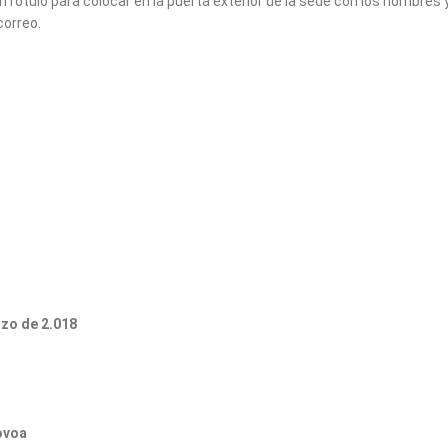
 rótulo para colocar en la puerta exterior de la sede con los nombres 
correo.
rzo de 2.018
ovoa