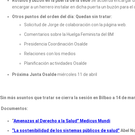
Rotulos y buzón en la puerta de la sede
Se acuerda encargar un
encargar a un herrero instalar en dicha puerta un buzón para el 
Otros puntos del orden del día: Quedan sin tratar:
Solicitud de Jorge de colaboración con la página web.
Comentarios sobre la Huelga Feminista del 8M
Presidencia Coordinación Osalde
Relaciones con los medios
Planificación actividades Osalde
Próxima Junta Osalde
miércoles 11 de abril
Sin más asuntos que tratar se cierra la sesión en Bilbao a 14 de ma
Documentos:
“
Amenazas al Derecho a la Salud” Medicus Mundi
“La sostenibilidad de los sistemas públicos de salud”
Abel N