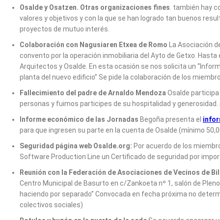
Osalde y Osatzen. Otras organizaciones fines
. también hay 
valores y objetivos y con la que se han logrado tan buenos res
proyectos de mutuo interés.
Colaboración con Nagusiaren Etxea de Romo
La Asociación de
convento por la operación inmobiliaria del Ayto de Getxo. Hasta 
Arquitectos y Osalde. En esta ocasión se nos solicita un “Info
planta del nuevo edificio” Se pide la colaboración de los miemb
Fallecimiento del padre de Arnaldo Mendoza
Osalde participa
personas y fuimos participes de su hospitalidad y generosidad
Informe económico de las Jornadas
Begoña presenta el
info
para que ingresen su parte en la cuenta de Osalde (mínimo 50,
Seguridad página web Osalde.org:
Por acuerdo de los miembros
Software Production Line un Certificado de seguridad por impo
Reunión con la Federación de Asociaciones de Vecinos de Bi
Centro Municipal de Basurto en c/Zankoeta nº 1, salón de Pleno
haciendo por separado” Convocada en fecha próxima no determinad
colectivos sociales)