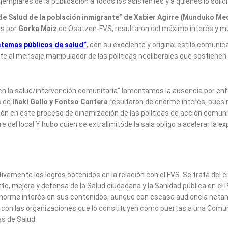
emplares de la publicación a todos los asistentes y a quienes lo solici
de Salud de la población inmigrante” de Xabier Agirre (Munduko Med
as por
Gorka Maiz
de Osatzen-FVS, resultaron del máximo interés y muy
istemas públicos de salud”
, con su excelente y original estilo comuni
al mensaje manipulador de las políticas neoliberales que sostienen el 
 en la salud/intervención comunitaria” lamentamos la ausencia por e
s de
Iñaki Gallo y Fontso Cantera
resultaron de enorme interés, pues r
en este proceso de dinamización de las políticas de acción comunitar
re del local Y hubo quien se extralimitóde la sala obligo a acelerar la e
ivamente los logros obtenidos en la relación con el FVS. Se trata de
, mejora y defensa de la Salud ciudadana y la Sanidad pública en el 
enorme interés en sus contenidos, aunque con escasa audiencia net
este con las organizaciones que lo constituyen como puertas a una Co
as de Salud.