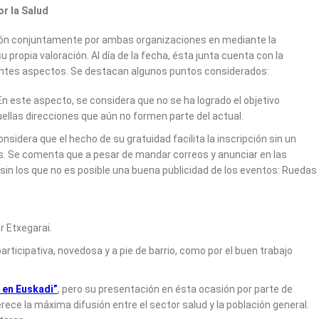
r la Salud
ción conjuntamente por ambas organizaciones en mediante la
propia valoración. Al día de la fecha, ésta junta cuenta con la
rentes aspectos. Se destacan algunos puntos considerados:
 En este aspecto, se considera que no se ha logrado el objetivo
quellas direcciones que aún no formen parte del actual.
onsidera que el hecho de su gratuidad facilita la inscripción sin un
vas. Se comenta que a pesar de mandar correos y anunciar en las
in los que no es posible una buena publicidad de los eventos: Ruedas
r Etxegarai.
ticipativa, novedosa y a pie de barrio, como por el buen trabajo
 en Euskadi”
, pero su presentación en ésta ocasión por parte de
ce la máxima difusión entre el sector salud y la población general.