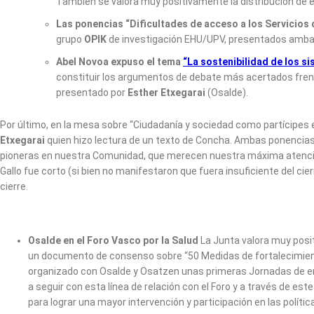
También se valora muy positivamente la distribución de ej
Las ponencias “Dificultades de acceso a los Servicios 
grupo
OPIK
de investigación EHU/UPV, presentados amb
Abel Novoa expuso el tema
“La sostenibilidad de los s
constituir los argumentos de debate más acertados frente 
presentado por
Esther Etxegarai
(Osalde).
Por último, en la mesa sobre “Ciudadanía y sociedad como partícipes
Etxegarai
quien hizo lectura de un texto de Concha. Ambas ponencia
pioneras en nuestra Comunidad, que merecen nuestra máxima atención 
Gallo fue corto (si bien no manifestaron que fuera insuficiente del cier
cierre.
Osalde en el Foro Vasco por la Salud
La Junta valora muy posit
un documento de consenso sobre “50 Medidas de fortalecimiento
organizado con Osalde y Osatzen unas primeras Jornadas de 
a seguir con esta línea de relación con el Foro y a través de 
para lograr una mayor intervención y participación en las polític