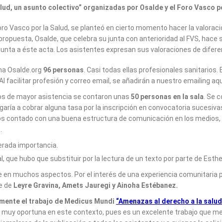
ud, un asunto colectivo” organizadas por Osalde y el Foro Vasco po
o Vasco por la Salud, se planteó en cierto momento hacer la valora
puesta, Osalde, que celebra su junta con anterioridad al FVS, hace su 
junta a éste acta. Los asistentes expresan sus valoraciones de dife
ina Osalde.org
96 personas
. Casi todas ellas profesionales sanitarios.
 Al facilitar profesión y correo email, se añadirán a nuestro emailing a
tos de mayor asistencia se contaron unas
50 personas en la sala
. Se c
igaría a cobrar alguna tasa por la inscripción en convocatoria sucesi
os contado con una buena estructura de comunicación en los medios, s
.
rada importancia.
 que hubo que substituir por la lectura de un texto por parte de Esthe
en muchos aspectos. Por el interés de una experiencia comunitaria par
te de
Leyre Gravina, Amets Jauregi y Ainoha Estébanez.
amente el trabajo de Medicus Mundi
“Amenazas al derecho a la salud
 muy oportuna en este contexto, pues es un excelente trabajo que mere