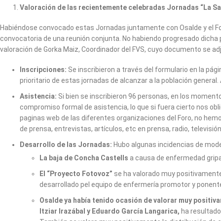
Valoración de las recientemente celebradas Jornadas “La Sal
Habiéndose convocado estas Jornadas juntamente con Osalde y el For
convocatoria de una reunión conjunta. No habiendo progresado dicha pro
valoración de Gorka Maiz, Coordinador del FVS, cuyo documento se ad
Inscripciones:
Se inscribieron a través del formulario en la pág
prioritario de estas jornadas de alcanzar a la población general.
Asistencia:
Si bien se inscribieron 96 personas, en los momen
compromiso formal de asistencia, lo que si fuera cierto nos obl
paginas web de las diferentes organizaciones del Foro, no hem
de prensa, entrevistas, artículos, etc en prensa, radio, televisión
Desarrollo de las Jornadas:
Hubo algunas incidencias de mode
La baja de Concha Castells
a causa de enfermedad gripal,
El “Proyecto Fotovoz”
se ha valorado muy positivamente 
desarrollado pel equipo de enfermería promotor y ponen
Osalde ya había tenido ocasión de valorar muy positiv
Itziar Irazábal y Eduardo García Langarica,
ha resultado