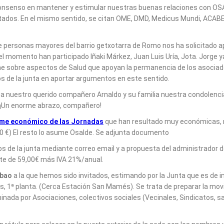
consenso en mantener y estimular nuestras buenas relaciones con OS
ultados. En el mismo sentido, se citan OME, DMD, Medicus Mundi, ACABE
 personas mayores del barrio getxotarra de Romo nos ha solicitado ap
el momento han participado Iñaki Márkez, Juan Luis Uría, Jota. Jorge y
rme sobre aspectos de Salud que apoyan la permanencia de los asociados
ros de la junta en aportar argumentos en este sentido.
 a nuestro querido compañero Arnaldo y su familia nuestra condolenci
. ¡Un enorme abrazo, compañero!
rme económico de las Jornadas
que han resultado muy económicas, re
00 €) El resto lo asume Osalde. Se adjunta documento
 de la junta mediante correo email y a propuesta del administrador 
rte de 59,00€ más IVA 21%/anual.
lbao
a la que hemos sido invitados, estimando por la Junta que es de in
s, 1ª planta. (Cerca Estación San Mamés). Se trata de preparar la mov
a por Asociaciones, colectivos sociales (Vecinales, Sindicatos, sanita