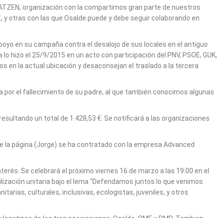
ATZEN, organización con la compartimos gran parte de nuestros
, y otras con las que Osalde puede y debe seguir colaborando en
oyo en su campaña contra el desalojo de sus locales en el antiguo
a lo hizo el 25/9/2015 en un acto con participación del PNV, PSOE, GUK,
 en la actual ubicación y desaconsejan el traslado a la tercera
a por el fallecimiento de su padre, al que también conocimos algunas
sultando un total de 1.428,53 €. Se notificará a las organizaciones
de la página (Jorge) se ha contratado con la empresa Advanced
terés. Se celebrará el próximo viernes 16 de marzo a las 19:00 en el
ilización unitaria bajo el lema “Defendamos juntos lo que venimos
rias, culturales, inclusivas, ecologistas, juveniles, y otros