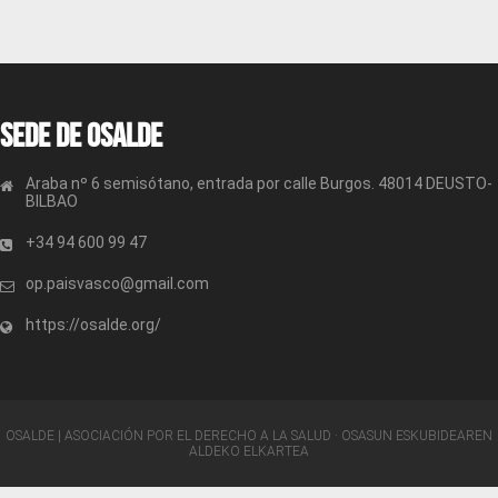
Sede de OSALDE
Araba nº 6 semisótano, entrada por calle Burgos. 48014 DEUSTO-
BILBAO
+34 94 600 99 47
op.paisvasco@gmail.com
https://osalde.org/
OSALDE | ASOCIACIÓN POR EL DERECHO A LA SALUD · OSASUN ESKUBIDEAREN
ALDEKO ELKARTEA