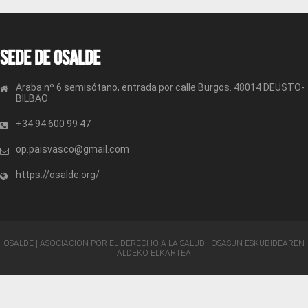
Sede de OSALDE
Araba nº 6 semisótano, entrada por calle Burgos. 48014 DEUSTO-
BILBAO
+34 94 600 99 47
op.paisvasco@gmail.com
https://osalde.org/
OSALDE | ASOCIACIÓN POR EL DERECHO A LA SALUD · OSASUN ESKUBIDEAREN
ALDEKO ELKARTEA