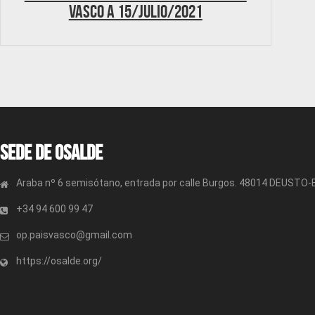
Vasco a 15/julio/2021
Sede de OSALDE
Araba nº 6 semisótano, entrada por calle Burgos. 48014 DEUSTO
+34 94 600 99 47
op.paisvasco@gmail.com
https://osalde.org/