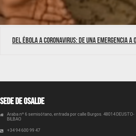
Del ébola a coronavirus: de una emergencia a 
Sede de OSALDE
Araba nº 6 semisótano, entrada por calle Burgos. 48014 DEUSTO-
BILBAO
+34 94 600 99 47