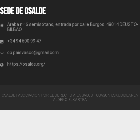
Sede de OSALDE
Araba nº 6 semisótano, entrada por calle Burgos. 48014 DEUSTO-
BILBAO
+34 94 600 99 47
op.paisvasco@gmail.com
https://osalde.org/
OSALDE | ASOCIACIÓN POR EL DERECHO A LA SALUD · OSASUN ESKUBIDEAREN
ALDEKO ELKARTEA