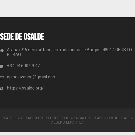
Sede de OSALDE
Araba nº 6 semisótano, entrada por calle Burgos. 48014 DEUSTO-
BILBAO
+34 94 600 99 47
op.paisvasco@gmail.com
https://osalde.org/
OSALDE | ASOCIACIÓN POR EL DERECHO A LA SALUD · OSASUN ESKUBIDEAREN
ALDEKO ELKARTEA