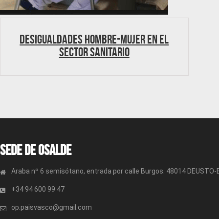
Desigualdades hombre-mujer en el
sector sanitario
Sede de OSALDE
Araba nº 6 semisótano, entrada por calle Burgos. 48014 DEUSTO
+34 94 600 99 47
op.paisvasco@gmail.com