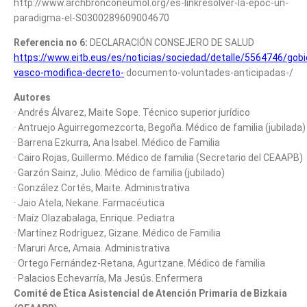
http://www.archbronconeumol.org/es-linkresolver-la-epoc-un-
paradigma-el-S0300289609004670
Referencia no 6:
DECLARACIÓN CONSEJERO DE SALUD
https://www.eitb.eus/es/noticias/sociedad/detalle/5564746/gobi
vasco-modifica-decreto-
documento-voluntades-anticipadas-/
Autores
· Andrés Álvarez, Maite Sope. Técnico superior jurídico
· Antruejo Aguirregomezcorta, Begoña. Médico de familia (jubilada)
· Barrena Ezkurra, Ana Isabel. Médico de Familia
· Cairo Rojas, Guillermo. Médico de familia (Secretario del CEAAPB)
· Garzón Sainz, Julio. Médico de familia (jubilado)
· González Cortés, Maite. Administrativa
· Jaio Atela, Nekane. Farmacéutica
· Maíz Olazabalaga, Enrique. Pediatra
· Martínez Rodríguez, Gizane. Médico de Familia
· Maruri Arce, Amaia. Administrativa
· Ortego Fernández-Retana, Agurtzane. Médico de familia
· Palacios Echevarría, Ma Jesús. Enfermera
Comité de Ética Asistencial de Atención Primaria de Bizkaia