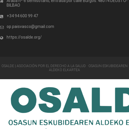
Araba nº 6 semisótano, entrada por calle Burgos. 48014 DEUSTO-
BILBAO
+34 94 600 99 47
op.paisvasco@gmail.com
https://osalde.org/
OSALDE | ASOCIACIÓN POR EL DERECHO A LA SALUD · OSASUN ESKUBIDEAREN
ALDEKO ELKARTEA