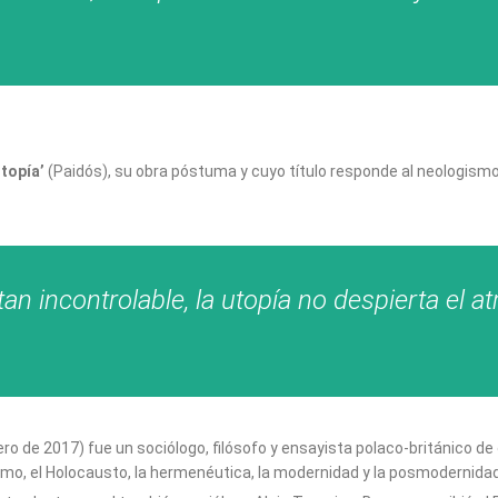
topía’
(Paidós), su obra póstuma y cuyo título responde al neologism
n incontrolable, la utopía no despierta el at
ero de 2017)
fue un sociólogo, filósofo y ensayista polaco-británico de
smo, el Holocausto, la hermenéutica, la modernidad y la posmodernidad,