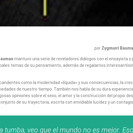
por
Zygmunt Baum
Bauman
mantuvo una serie de reveladores diálogos con el ensayista y 
ipales temas de su pensamiento, además de regalarnos interesantísimo
ndentes como la modernidad «líquida» y sus consecuencias, la crecient
edades de nuestro tiempo. También nos habla de su dura experiencia
 jugosas opiniones sobre el sexo, el amor y la construcción del propio
unto de su trayectoria, escrita con envidiable lucidez y un contagio
a tumba, veo que el mundo no es mejor. Eso s