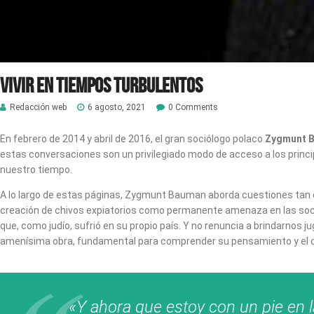
Vivir en tiempos turbulentos
Redacción web
6 agosto, 2021
0 Comments
En febrero de 2014 y abril de 2016, el gran sociólogo polaco
Zygmunt 
estas conversaciones son un privilegiado modo de acceso a los princ
nuestro tiempo.
A lo largo de estas páginas, Zygmunt Bauman aborda cuestiones tan ca
creación de chivos expiatorios como permanente amenaza en las soci
que, como judío, sufrió en su propio país. Y no renuncia a brindarnos
amenísima obra, fundamental para comprender su pensamiento y el conj
«Y ahora que estoy con un pie en l