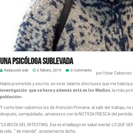
Una psicóloga sublevada
Redacción web
6 febrero, 2019
0 Comments
por Itziar Cabieces
Había prometido y escrito, en este talante afectuoso que me habit
investigación que se hace y además está en los Medios
, la más pot
población>.
Y como bien sabemos los de Atención Primaria al salir del trabajo, no 
después, semijubilada , amanezco con la NOTICIA FRESCA del periódic
“LA BIOTA DEL INTESTINO, Ese es el hallazgo en salud mental: LO QUE
la vida…
“ de mierda” , propiamente dicho…