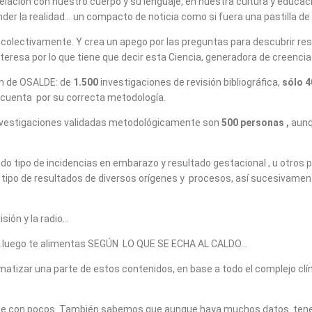
ación con nuestro cuerpo y su lenguaje, en nuestra cultura y educación,
r la realidad… un compacto de noticia como si fuera una pastilla de e
ne colectivamente. Y crea un apego por las preguntas para descubrir 
nteresa por lo que tiene que decir esta Ciencia, generadora de creenci
tín de OSALDE: de
1.500
investigaciones de revisión bibliográfica,
sólo 4
 cuenta por su correcta metodología.
0 investigaciones validadas metodológicamente son
500 personas ,
aunqu
tipo de incidencias en embarazo y resultado gestacional , u otros pro
ipo de resultados de diversos orígenes y procesos, así sucesivamen
isión y la radio…
”…luego te alimentas SEGÚN LO QUE SE ECHA AL CALDO…
matizar una parte de estos contenidos, en base a todo el complejo cl
 que con pocos. También sabemos que aunque haya muchos datos tenem