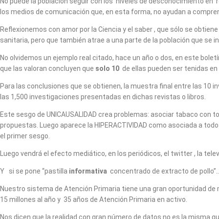
No puede la población seguir con los niveles de desconocimiento en rel
los medios de comunicación que, en esta forma, no ayudan a comprende
Reflexionemos con amor por la Ciencia y el saber , que sólo se obtie
sanitaria, pero que también atrae a una parte de la población que se i
No olvidemos un ejemplo real citado, hace un año o dos, en este bole
que las valoran concluyen que
solo 10
de ellas pueden ser tenidas en
Para las conclusiones que se obtienen, la muestra final entre las 1
las 1,500 investigaciones presentadas en dichas revistas o libros.
Este sesgo de UNICAUSALIDAD crea problemas: asociar tabaco con todo 
propuestas. Luego aparece la HIPERACTIVIDAD como asociada a todo t
el primer sesgo.
Luego vendrá el efecto mediático, en los periódicos, el twitter , la telev
Y si se pone “pastilla
informativa
concentrado de extracto de pollo
Nuestro sistema de Atención Primaria tiene una gran oportunidad de 
15 millones al año y 35 años de Atención Primaria en activo.
Nos dicen que la realidad con gran número de datos no es la misma