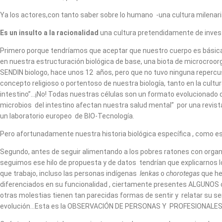
Ya los actores,con tanto saber sobre lo humano -una cultura milenar
Es un insulto a la racionalidad
una cultura pretendidamente de invest
Primero porque tendríamos que aceptar que nuestro cuerpo es básicam
en nuestra estructuración biológica de base, una biota de microcroorg
SENDIN biologo, hace unos 12 años, pero que no tuvo ninguna repercusi
concepto religioso o portentoso de nuestra biología, tanto en la cult
intestino”…¡No! Todas nuestras células son un formato evolucionado d
microbios del intestino afectan nuestra salud mental” por una revis
un laboratorio europeo de BIO-Tecnología.
Pero afortunadamente nuestra historia biológica específica , como e
Segundo, antes de seguir alimentando a los pobres ratones con organ
seguimos ese hilo de propuesta y de datos tendrían que explicarnos l
que trabajo, incluso las personas indígenas
lenkas
o
chorotegas
que he
diferenciados en su funcionalidad , ciertamente presentes ALGUNOS ca
otras molestias tienen tan parecidas formas de sentir y relatar su se
evolución…Esta es la OBSERVACIÓN DE PERSONAS Y PROFESIONALES