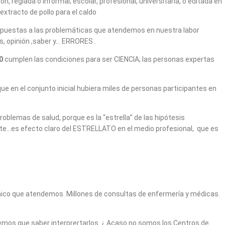
 reglada o informal; escolar, profesional, universitaria, o editada en
xtracto de pollo para el caldo
respuestas a las problemáticas que atendemos en nuestra labor
as, opinión ,saber y… ERRORES .
0
cumplen las condiciones para ser CIENCIA; las personas expertas
e en el conjunto inicial hubiera miles de personas participantes en
blemas de salud, porque es la “estrella” de las hipótesis
te…es efecto claro del ESTRELLATO en el medio profesional, que es
ínico que atendemos. Millones de consultas de enfermería y médicas.
os que saber interprertarlos. ¿ Acaso no somos los Centros de