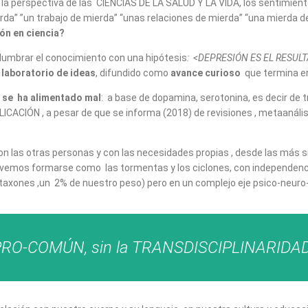
 la perspectiva de las CIENCIAS DE LA SALUD Y LA VIDA, los sentimien
ierda” ”un trabajo de mierda” “unas relaciones de mierda” “una mierda 
ón en ciencia?
alumbrar el conocimiento con una hipótesis
: <DEPRESIÓN ES EL RESULTA
l
laboratorio de ideas
, difundido como
avance curioso
que termina e
a se ha alimentado mal
: a base de dopamina, serotonina, es decir de t
CACIÓN , a pesar de que se informa (2018) de revisiones , metaanáli
con las otras personas y con las necesidades propias , desde las más
vemos formarse como las tormentas y los ciclones, con independencia
 taxones ,un 2% de nuestro peso) pero en un complejo eje psico-neuro
o PRO-COMÚN, sin la TRANSDISCIPLINARIDAD