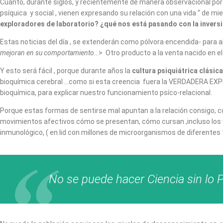
Cuánto, durante siglos, y recientemente de manera observacional por
psíquica y social , vienen expresando su relación con una vida “ de m
exploradores de laboratorio? ¿qué nos está pasando con la inversi
Estas noticias del día , se extenderán como pólvora encendida- para 
mejoran en su comportamiento
…> Otro producto a la venta nacido en e
Y esto será fácil , porque durante años la
cultura psiquiátrica clásic
bioquímica cerebral …como si esta creencia fuera la VERDADERA EXPLI
bioquímica, para explicar nuestro funcionamiento psíco-relacional.
Porque estas formas de sentirse mal apuntan a la relación consigo, 
movimientos afectivos cómo se presentan, cómo cursan ,incluso los 
inmunológico, ( en lid con millones de microorganismos de diferentes
No se puede hacer Ciencia sin l