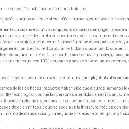
ia- se desean “ mucha mierda” cuando trabajan.
igación, que nos quiera explicar HOY lo humano estudiando el intesti
ente un diseño evolutivo compuesto de células en origen, a escala m
anismos- para el desarrollo de nuestra especie, cosa que entiendo y a
ón en las noticias, en nuestra formación, ni he observado se le haya d
ura general, como en la médica ,durante todos estos años , lo que perm
e microorganismos. Y esta presentación olvidada en la divulgación , 
ta de una muestra con 1000 personas y nos se sabe cuantos ratones, 
specie, hoy nos permite en salud mental una
complejidad diferencia
ismos de las de heces (recuerdo haber leído que algunos humanos lo 
os BIO tecnólogos, por qué las personas atendidas en estos años, mile
 atendido en alguna experiencia de cooperación, con formas de alimen
sos de colon irritable ( que se asocia en la literatura médica con ci
ntimiento de claudicación y su angustia y relacionarlo temporal y físi
.