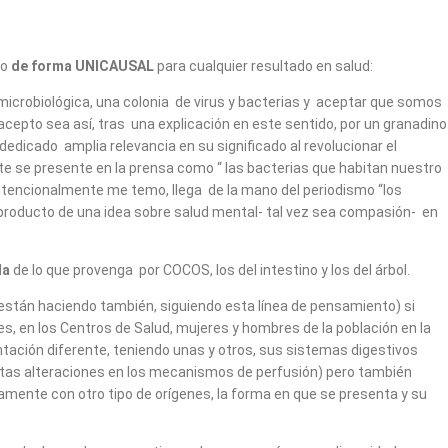
no
de forma UNICAUSAL
para cualquier resultado en salud:
icrobiológica, una colonia de virus y bacterias y aceptar que somos
cepto sea así, tras una explicación en este sentido, por un granadino
edicado amplia relevancia en su significado al revolucionar el
ite se presente en la prensa como “ las bacterias que habitan nuestro
intencionalmente me temo, llega de la mano del periodismo “los
producto de una idea sobre salud mental- tal vez sea compasión- en
da
de lo que provenga por COCOS, los del intestino y los del árbol.
están haciendo también, siguiendo esta línea de pensamiento) si
s, en los Centros de Salud, mujeres y hombres de la población en la
tación diferente, teniendo unas y otros, sus sistemas digestivos
ertas alteraciones en los mecanismos de perfusión) pero también
camente con otro tipo de orígenes, la forma en que se presenta y su