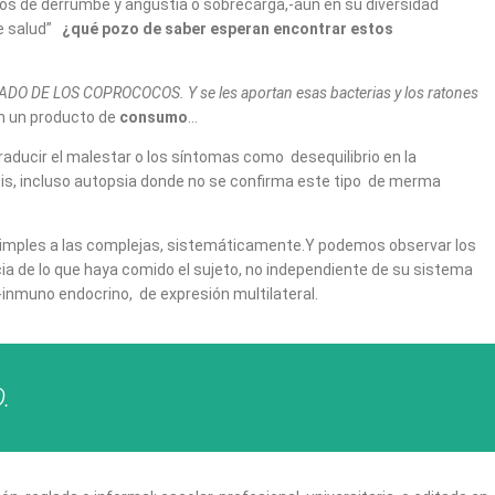
tos de derrumbe y angustia o sobrecarga,-aún en su diversidad
de salud”
¿qué pozo de saber esperan encontrar estos
DO DE LOS COPROCOCOS. Y se les aportan esas bacterias y los ratones
n un producto de
consumo
…
raducir el malestar o los síntomas como desequilibrio en la
sis, incluso autopsia donde no se confirma este tipo de merma
 simples a las complejas, sistemáticamente.Y podemos observar los
 de lo que haya comido el sujeto, no independiente de su sistema
-inmuno endocrino, de expresión multilateral.
.