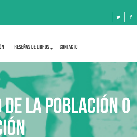
ón
Reseñas de libros
Contacto
 de la población o
ción