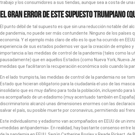
trabajo y los consumidores a sus tiendas, aunque sea a costa de una 
El gran error de este supuesto trumpiano (q
El punto débil de tal supuesto es que sin una reducción notable del 
de pandemia, no puede ser más contundente. Ninguno de los países qu
economía. Y el ejemplo más claro de ello es lo que ha ocurrido en EEU
experiencia de sus estados podemos ver que la creación de empleo y e
importancia a las medidas de control de la pandemia (tales como la uti
pausadamente) que en aquellos Estados (como Nueva York, Nueva Jerse
medidas que facilitaron la recuperación económica solo cuando la p
En el lado trumpista, las medidas de control de la pandemia no se toma
Estado que hicieran obligatorio para la ciudadanía el uso de las mascar
insolidario que es muy dañino para toda la población, incluyendo para 
va acompañado de un edadismo (muy acentuado también en España) 
discriminatorio alcanzó unas dimensiones enormes con las declaracione
salvar el país, su posible muerte por coronavirus, permitiendo así fr
Este individualismo y edadismo van acompañados en EEUU de un inmovil
«medidas antipandemia». En realidad, hay bastante consenso entre los 
de la pandemia en EEUU. Según Catherine Bosley y Reade Pickert, de