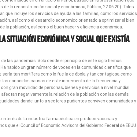
, como indiqué en un artículo anterior, basado en la presentación que
 de la reconstrucción social y económica», Público, 22.06.20). Tales
, que incluye los servicios de ayuda a las familias, como los servicios
blación, así como el desarrollo económico orientado a optimizar el bien
de la población, así como el buen hacer y eficiencia económica.
la situación económica y social que existía
de las pandemias. Solo desde el principio de este siglo hemos
. Ha habido un gran número de voces en la comunidad científica que
 sería tan mortífera como lo fue la de ébola y tan contagiosa como
o las conocidas causas de este incremento de la frecuencia y
con gran movilidad de personas, bienes y servicios a nivel mundial
e afectan negativamente la relación de la población con las demás
esigualdades donde junto a sectores pudientes conviven comunidades y
 interés de la industria farmacéutica en producir vacunas y
enos que el Council of Economic Advisors del Gobierno Federal de EEUU