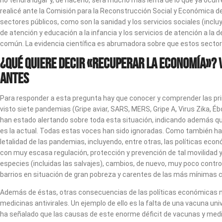
no tendrá lugar y, de hacerlo, será mucho más lenta de lo que ya ocurr
realicé ante la Comisión para la Reconstrucción Social y Económica de
sectores públicos, como son la sanidad y los servicios sociales (inclu
de atención y educación a la infancia y los servicios de atención a la 
común. La evidencia científica es abrumadora sobre que estos sectores
¿Qué quiere decir «recuperar la economía»? V
antes
Para responder a esta pregunta hay que conocer y comprender las prin
visto siete pandemias (Gripe aviar, SARS, MERS, Gripe A, Virus Zika,
han estado alertando sobre toda esta situación, indicando además que
es la actual. Todas estas voces han sido ignoradas. Como también ha
letalidad de las pandemias, incluyendo, entre otras, las políticas ec
con muy escasa regulación, protección y prevención de tal movilidad 
especies (incluidas las salvajes), cambios, de nuevo, muy poco cont
barrios en situación de gran pobreza y carentes de las más mínimas c
Además de éstas, otras consecuencias de las políticas económicas neo
medicinas antivirales. Un ejemplo de ello es la falta de una vacuna u
ha señalado que las causas de este enorme déficit de vacunas y me