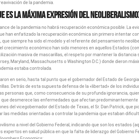
reavivación de la pandemia.
ue es la máxima expresión del neoliberalismo
alcance de la pandemia no habrá recuperación económica posible. La e
e han enfatizado la recuperación económica sin primero intentar cont
U, que siempre ha sido el modelo y el referente del pensamiento neoli
l crecimiento económico han sido menores en aquellos Estados (como A
lización masiva de mascarillas, el respeto por mantener la distancia s
y, Maryland, Massachusetts o Washington D.C.) donde dieron máxima p
andemia estaba controlada.
ron en serio, hasta tal punto que el gobernador del Estado de Georgia, 
illas. Detrás de esta supuesta defensa de la «libertad» de los individu
las personas que, como consecuencia de su profunda ignorancia, quieren
que desmerece las enfermedades que afectan predominantemente a l
s del vicegobernador del Estado de Texas, el Sr. Dan Patrick, que pidi
enar las medidas orientadas a controlar la pandemia que estaban dificu
ismo a nivel del Gobierno Federal, indicando que son los estados (aq
expertos en salud pública en que la falta de liderazgo del Gobierno F
 Bloomberg Economics: