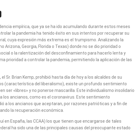
)
videncia empírica, que ya se ha ido acumulando durante estos meses
rolar la pandemia ha tenido éxito en sus intentos por recuperar su
beral, cuya expresión más extrema es el trumpismo. Analizando la
rizona, Georgia, Florida o Texas) donde no se dio prioridad o
ocial o la ralentización del desconfinamiento para hacerlo lenta y
rioridad a controlar la pandemia, permitiendo la aplicación de las
el Sr. Brian Kemp, prohibió hasta día de hoy a los alcaldes de su
os (característica del liberalismo), existe un profundo sentimiento
 ser «libres» y no ponerse mascarilla. Este individualismo insolidario
os ancianos, como es el coronavirus. Este sentimiento
ó a los ancianos que aceptaran, por razones patrióticas y a fin de
ltando la recuperación económica.
uí en España, las CCAA) los que tienen que encargarse de tales
ederal ha sido una de las principales causas del preocupante estado