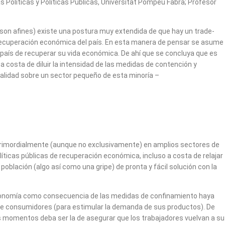
 Políticas y Políticas Públicas, Universitat Pompeu Fabra; Profesor
 son afines) existe una postura muy extendida de que hay un trade-
y la recuperación económica del país. En esta manera de pensar se asume
 país de recuperar su vida económica. De ahí que se concluya que es
 costa de diluir la intensidad de las medidas de contención y
talidad sobre un sector pequeño de esta minoría –
 primordialmente (aunque no exclusivamente) en amplios sectores de
líticas públicas de recuperación económica, incluso a costa de relajar
oblación (algo así como una gripe) de pronta y fácil solución con la
 economía como consecuencia de las medidas de confinamiento haya
 y de consumidores (para estimular la demanda de sus productos). De
tos momentos deba ser la de asegurar que los trabajadores vuelvan a su