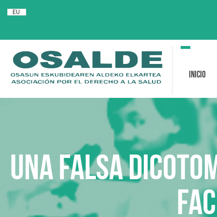
EU
Toggle
navigation
Inicio
Una falsa dicotom
fac