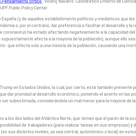
s Pensamiento crítico
Vicenç Navarro. Catedrático Emérito de Ciencias
U-UPF Public Policy Center
 España (y de aquellos establishments políticos y mediáticos que les
ndemia o, por el contrario, dar preferencia a facilitar el desarrollo 
a de coronavirus ha estado afectando negativamente a la capacidad del
supuestamente afecta a la mayoría de la población), aunque ello sea a
to- que infecta solo a una minoría de la población, causando una mor
 Trump en Estados Unidos, la cual, por cierto, está también presente
ue dar prioridad al desarrollo económico, poniendo el acento en las po
le ser subestimada, considerándola un mal menor para la mayoría de la p
s a los dos lados del Atlántico Norte, que temen que el parón de la
disponibilidad de trabajadores (para realizar tareas en sus empresas)
 (en sus distintos niveles, ya sea central, autonómico o local) en es