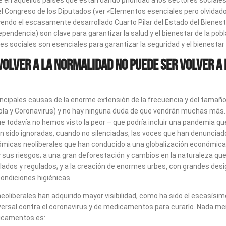
e en aquellos países que están dando prioridad a los sectores sociales
l Congreso de los Diputados (ver «Elementos esenciales pero olvidados
yendo el escasamente desarrollado Cuarto Pilar del Estado del Bienestar
dependencia) son clave para garantizar la salud y el bienestar de la po
 sociales son esenciales para garantizar la seguridad y el bienestar 
olver a la normalidad no puede ser volver a 
cipales causas de la enorme extensión de la frecuencia y del tamaño 
 Ébola y Coronavirus) y no hay ninguna duda de que vendrán muchas más
 todavía no hemos visto la peor – que podría incluir una pandemia que
n sido ignoradas, cuando no silenciadas, las voces que han denunciad
onómicas neoliberales que han conducido a una globalización económica 
y sus riesgos; a una gran deforestación y cambios en la naturaleza qu
rolados y regulados; y a la creación de enormes urbes, con grandes d
ondiciones higiénicas.
liberales han adquirido mayor visibilidad, como ha sido el escasísimo
niversal contra el coronavirus y de medicamentos para curarlo. Nada m
dicamentos es: