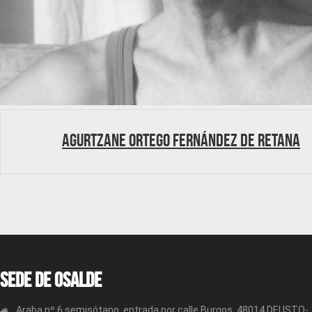
Agurtzane Ortego Fernández de Retana
Sede de OSALDE
Araba nº 6 semisótano, entrada por calle Burgos. 48014 DEUSTO-