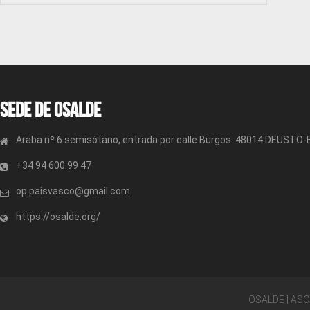
Sede de OSALDE
Araba nº 6 semisótano, entrada por calle Burgos. 48014 DEUSTO
+34 94 600 99 47
op.paisvasco@gmail.com
https://osalde.org/
OSALDE | AS