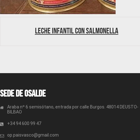
Leche infantil con Salmonella
Sede de OSALDE
Araba nº 6 semisótano, entrada por calle Burgos. 48014 DEUSTO-
BILBAO
+34 94 600 99 47
op.paisvasco@gmail.com