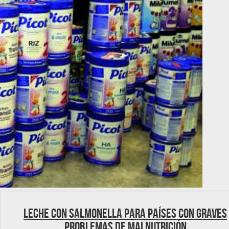
Leche con Salmonella para países con graves
problemas de malnutrición