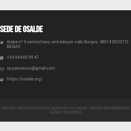
Sede de OSALDE
Araba nº 6 semisótano, entrada por calle Burgos. 48014 DEUSTO-
BILBAO
+34 94 600 99 47
op.paisvasco@gmail.com
https://osalde.org/
OSALDE | ASOCIACIÓN POR EL DERECHO A LA SALUD · OSASUN ESKUBIDEAREN
ALDEKO ELKARTEA