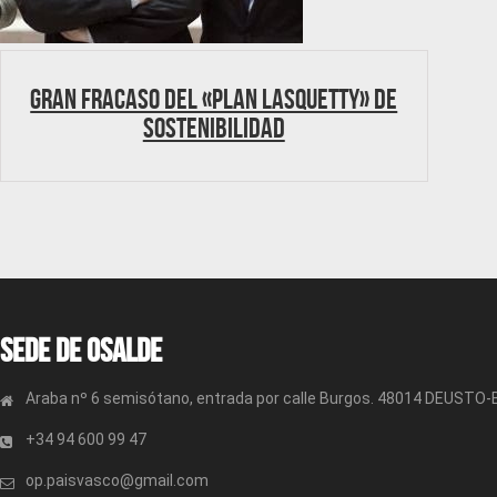
Gran fracaso del «Plan Lasquetty» de
sostenibilidad
Sede de OSALDE
Araba nº 6 semisótano, entrada por calle Burgos. 48014 DEUSTO
+34 94 600 99 47
op.paisvasco@gmail.com