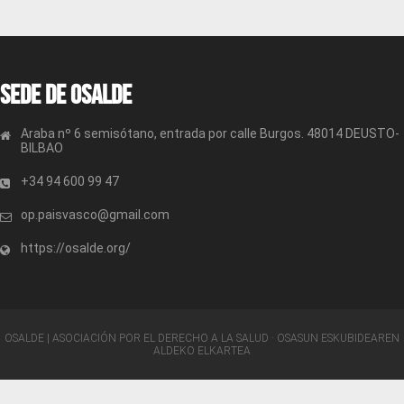
Sede de OSALDE
Araba nº 6 semisótano, entrada por calle Burgos. 48014 DEUSTO-
BILBAO
+34 94 600 99 47
op.paisvasco@gmail.com
https://osalde.org/
OSALDE | ASOCIACIÓN POR EL DERECHO A LA SALUD · OSASUN ESKUBIDEAREN
ALDEKO ELKARTEA