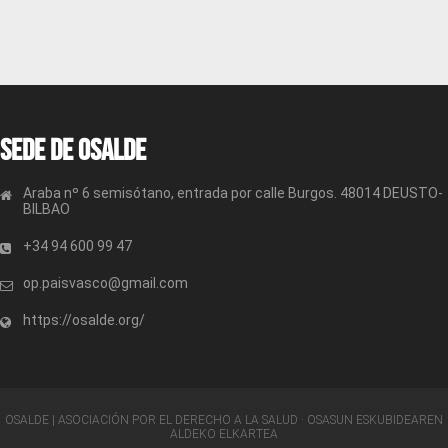
Sede de OSALDE
Araba nº 6 semisótano, entrada por calle Burgos. 48014 DEUSTO-
BILBAO
+34 94 600 99 47
op.paisvasco@gmail.com
https://osalde.org/
OSALDE | ASOCIACIÓN POR EL DERECHO A LA SALUD · OSASUN ESKUBIDEAREN
ALDEKO ELKARTEA