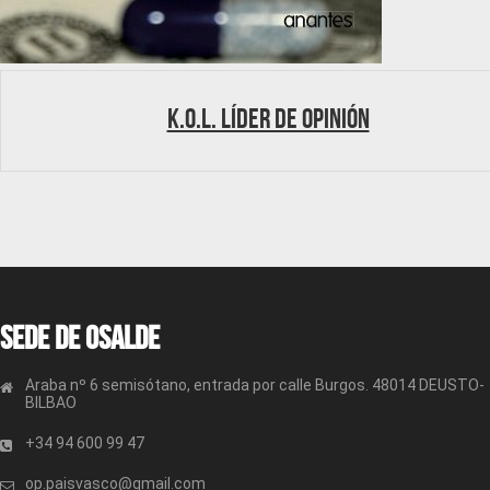
K.O.L. Líder de Opinión
Sede de OSALDE
Araba nº 6 semisótano, entrada por calle Burgos. 48014 DEUSTO-
BILBAO
+34 94 600 99 47
op.paisvasco@gmail.com