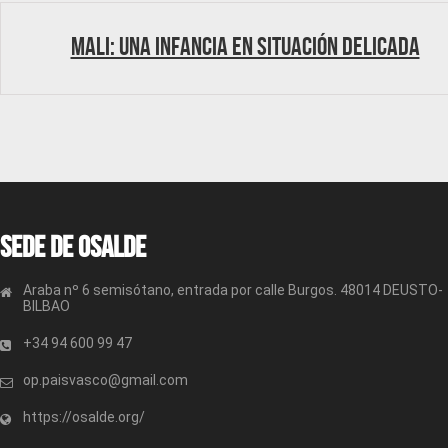
Mali: Una infancia en situación delicada
Sede de OSALDE
Araba nº 6 semisótano, entrada por calle Burgos. 48014 DEUSTO-
BILBAO
+34 94 600 99 47
op.paisvasco@gmail.com
https://osalde.org/