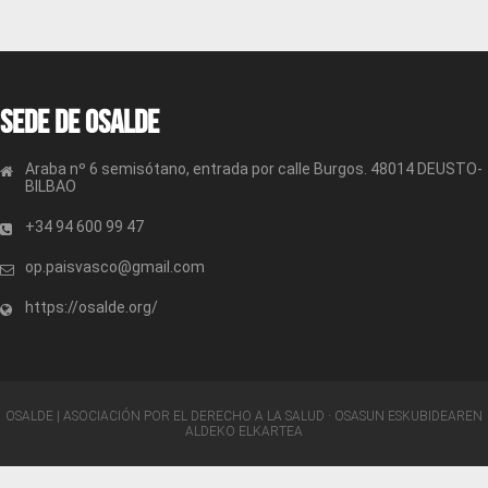
Sede de OSALDE
Araba nº 6 semisótano, entrada por calle Burgos. 48014 DEUSTO-
BILBAO
+34 94 600 99 47
op.paisvasco@gmail.com
https://osalde.org/
OSALDE | ASOCIACIÓN POR EL DERECHO A LA SALUD · OSASUN ESKUBIDEAREN
ALDEKO ELKARTEA