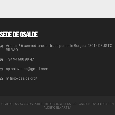
Sede de OSALDE
Araba nº 6 semisótano, entrada por calle Burgos. 48014 DEUSTO-
BILBAO
+34 94 600 99 47
op.paisvasco@gmail.com
https://osalde.org/
OSALDE | ASOCIACIÓN POR EL DERECHO A LA SALUD · OSASUN ESKUBIDEAREN
ALDEKO ELKARTEA