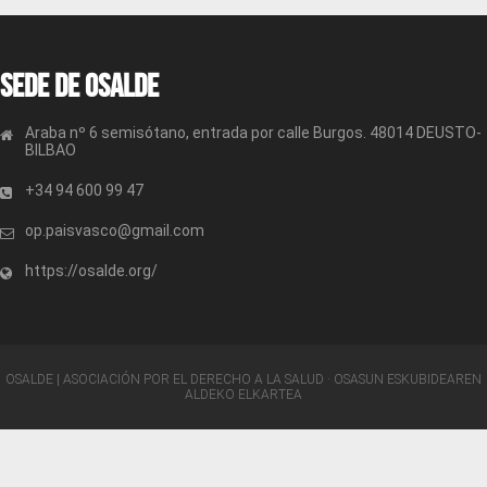
Sede de OSALDE
Araba nº 6 semisótano, entrada por calle Burgos. 48014 DEUSTO-
BILBAO
+34 94 600 99 47
op.paisvasco@gmail.com
https://osalde.org/
OSALDE | ASOCIACIÓN POR EL DERECHO A LA SALUD · OSASUN ESKUBIDEAREN
ALDEKO ELKARTEA