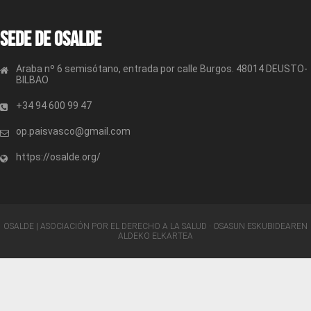
Sede de OSALDE
Araba nº 6 semisótano, entrada por calle Burgos. 48014 DEUSTO-
BILBAO
+34 94 600 99 47
op.paisvasco@gmail.com
https://osalde.org/
OSALDE | ASOCIACIÓN POR EL DERECHO A LA SALUD · OSASUN ESKUBIDEAREN
ALDEKO ELKARTEA