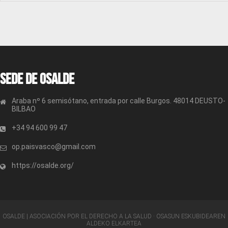
Sede de OSALDE
Araba nº 6 semisótano, entrada por calle Burgos. 48014 DEUSTO-
BILBAO
+34 94 600 99 47
op.paisvasco@gmail.com
https://osalde.org/
OSALDE | ASOCIACIÓN POR EL DERECHO A LA SALUD · OSASUN ESKUBIDEAREN
ALDEKO ELKARTEA