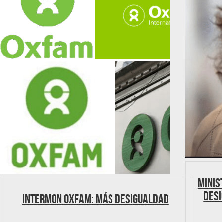
Minis
desi
Intermon Oxfam: Más desigualdad