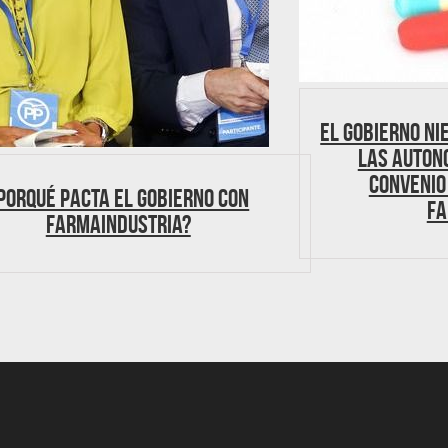
El Gobierno ni
las autono
convenio 
Porqué pacta el Gobierno con
fa
Farmaindustria?