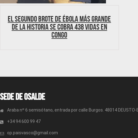
El segundo brote de ébola más grande
de la historia se cobra 438 vidas en
Congo
Sede de OSALDE
Araba nº 6 semisótano, entrada por calle Burgos. 48014 DEUSTO
+34 94 600 99 47
op.paisvasco@gmail.com