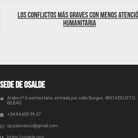
Los conflictos más graves con menos atenci
humanitaria
Sede de OSALDE
Araba nº 6 semisótano, entrada por calle Burgos. 48014 DEUSTO-
BILBAO
+34 94 600 99 47
op.paisvasco@gmail.com
https://osalde.org/