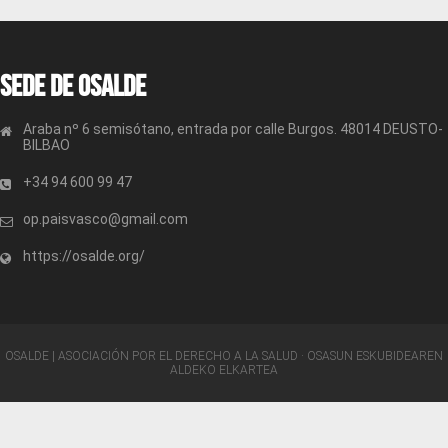
Sede de OSALDE
Araba nº 6 semisótano, entrada por calle Burgos. 48014 DEUSTO-
BILBAO
+34 94 600 99 47
op.paisvasco@gmail.com
https://osalde.org/
OSALDE | ASOCIACIÓN POR EL DERECHO A LA SALUD · OSASUN ESKUBIDEAREN
ALDEKO ELKARTEA