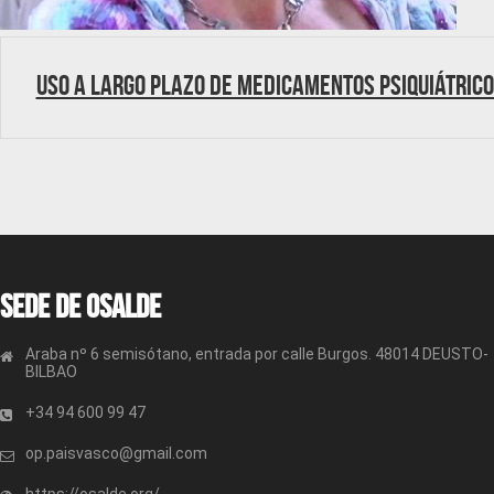
Uso a largo plazo de medicamentos psiquiátric
Sede de OSALDE
Araba nº 6 semisótano, entrada por calle Burgos. 48014 DEUSTO-
BILBAO
+34 94 600 99 47
op.paisvasco@gmail.com