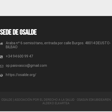
Sede de OSALDE
Araba nº 6 semisótano, entrada por calle Burgos. 48014 DEUSTO-
BILBAO
+34 94 600 99 47
op.paisvasco@gmail.com
https://osalde.org/
OSALDE | ASOCIACIÓN POR EL DERECHO A LA SALUD · OSASUN ESKUBIDEAREN
ALDEKO ELKARTEA