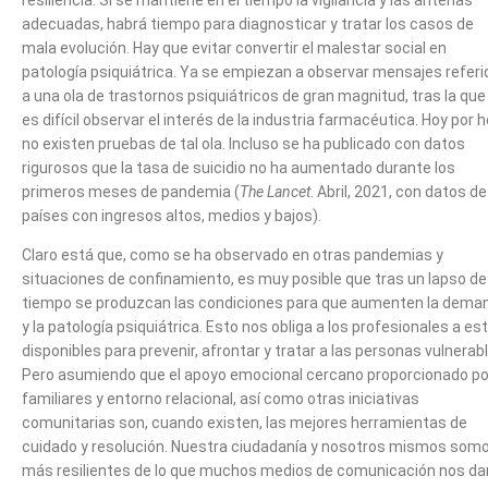
resiliencia. Si se mantiene en el tiempo la vigilancia y las antenas
adecuadas, habrá tiempo para diagnosticar y tratar los casos de
mala evolución. Hay que evitar convertir el malestar social en
patología psiquiátrica. Ya se empiezan a observar mensajes refer
a una ola de trastornos psiquiátricos de gran magnitud, tras la que
es difícil observar el interés de la industria farmacéutica. Hoy por 
no existen pruebas de tal ola. Incluso se ha publicado con datos
rigurosos que la tasa de suicidio no ha aumentado durante los
primeros meses de pandemia (
The Lancet
. Abril, 2021, con datos de
países con ingresos altos, medios y bajos).
Claro está que, como se ha observado en otras pandemias y
situaciones de confinamiento, es muy posible que tras un lapso de
tiempo se produzcan las condiciones para que aumenten la dema
y la patología psiquiátrica. Esto nos obliga a los profesionales a es
disponibles para prevenir, afrontar y tratar a las personas vulnerab
Pero asumiendo que el apoyo emocional cercano proporcionado po
familiares y entorno relacional, así como otras iniciativas
comunitarias son, cuando existen, las mejores herramientas de
cuidado y resolución. Nuestra ciudadanía y nosotros mismos som
más resilientes de lo que muchos medios de comunicación nos da