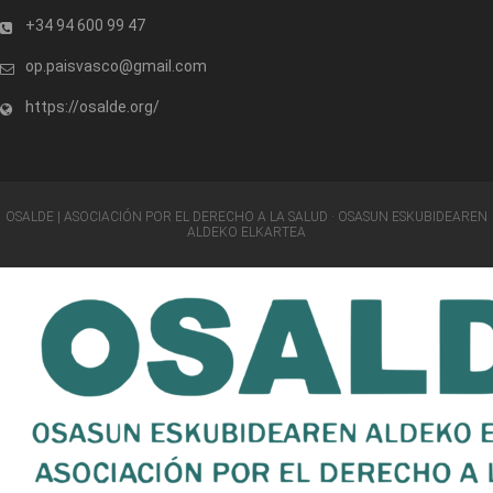
+34 94 600 99 47
op.paisvasco@gmail.com
https://osalde.org/
OSALDE | ASOCIACIÓN POR EL DERECHO A LA SALUD · OSASUN ESKUBIDEAREN
ALDEKO ELKARTEA