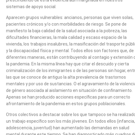
prescindiendo de esta evidencia aún marginada en nuestros
sistemas de apoyo social.
Aparecen grupos vulnerables: ancianos, personas que viven solas,
pacientes crónicos y/o con morbilidades de riesgo. Se pone de
manifiesto la baja calidad de la salud asociada a la pobreza, las
dificultades financieras, la mala calidad y escaso espacio de la
vivienda, los trabajos insalubres, la masificación del trasporte públ
y la discapacidad física y mental. Todos ellos son factores que, de
diferentes maneras, están contribuyendo al contagio y extensión 
la pandemia. En la misma línea hay que citar el descuido y cierta
criminalización de los inmigrantes o de las personas sin hogar, ent
las que se conoce de antiguo la alta prevalencia de trastornos
mentales y por uso de sustancias. O el agravamiento de la violenci
de género asociada al aislamiento en situación de confinamiento.
Apenas se han producido acciones específicas para un correcto
afrontamiento de la pandemia en estos grupos poblacionales.
Otros colectivos a destacar sobre los que tampoco se ha realizad
un trabajo específico son los más jóvenes. En todos ellos (infancia,
adolescencia, juventud) han aumentado las demandas en salud
mental durante este tiempo. Se han diagnosticado más cuadros d