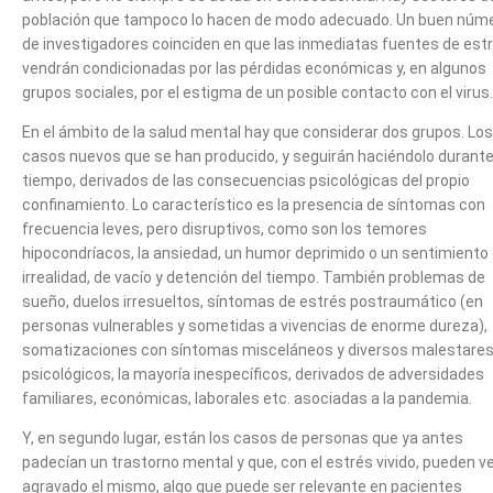
población que tampoco lo hacen de modo adecuado. Un buen núm
de investigadores coinciden en que las inmediatas fuentes de est
vendrán condicionadas por las pérdidas económicas y, en algunos
grupos sociales, por el estigma de un posible contacto con el virus.
En el ámbito de la salud mental hay que considerar dos grupos. Los
casos nuevos que se han producido, y seguirán haciéndolo durant
tiempo, derivados de las consecuencias psicológicas del propio
confinamiento. Lo característico es la presencia de síntomas con
frecuencia leves, pero disruptivos, como son los temores
hipocondríacos, la ansiedad, un humor deprimido o un sentimiento
irrealidad, de vacío y detención del tiempo. También problemas de
sueño, duelos irresueltos, síntomas de estrés postraumático (en
personas vulnerables y sometidas a vivencias de enorme dureza),
somatizaciones con síntomas misceláneos y diversos malestare
psicológicos, la mayoría inespecíficos, derivados de adversidades
familiares, económicas, laborales etc. asociadas a la pandemia.
Y, en segundo lugar, están los casos de personas que ya antes
padecían un trastorno mental y que, con el estrés vivido, pueden v
agravado el mismo, algo que puede ser relevante en pacientes