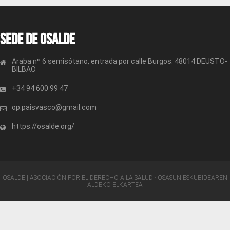
Sede de OSALDE
Araba nº 6 semisótano, entrada por calle Burgos. 48014 DEUSTO-
BILBAO
+34 94 600 99 47
op.paisvasco@gmail.com
https://osalde.org/
OSALDE | ASOCIACIÓN POR EL DERECHO A LA SALUD · OSASUN ESKUBIDEAREN
ALDEKO ELKARTEA