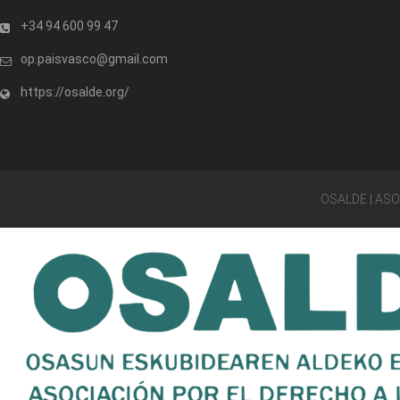
+34 94 600 99 47
op.paisvasco@gmail.com
https://osalde.org/
OSALDE | AS