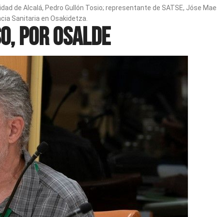
versidad de Alcalá, Pedro Gullón Tosio; representante de SATSE, Jóse 
ncia Sanitaria en Osakidetza.
o, por Osalde