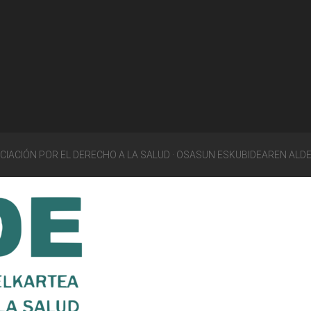
OCIACIÓN POR EL DERECHO A LA SALUD · OSASUN ESKUBIDEAREN ALD