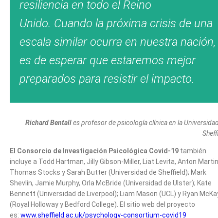
resiliencia en todo el Reino
Unido. Cuando la próxima crisis de una
escala similar ocurra en nuestra nación,
es de esperar que estaremos mejor
preparados para resistir el impacto.
Richard Bentall
es profesor de psicología clínica en la Universida
Sheff
El Consorcio de Investigación Psicológica Covid-19
también
incluye a Todd Hartman, Jilly Gibson-Miller, Liat Levita, Anton Marti
Thomas Stocks y Sarah Butter (Universidad de Sheffield); Mark
Shevlin, Jamie Murphy, Orla McBride (Universidad de Ulster); Kate
Bennett (Universidad de Liverpool); Liam Mason (UCL) y Ryan McKa
(Royal Holloway y Bedford College). El sitio web del proyecto
es:
www.sheffield.ac.uk/psychology-consortium-covid19