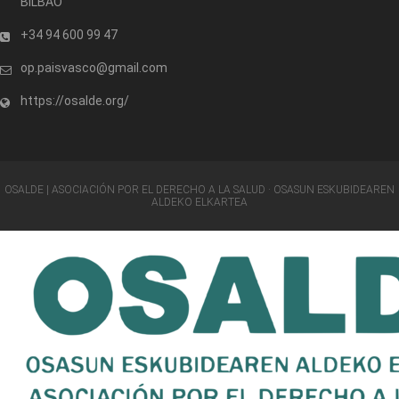
BILBAO
+34 94 600 99 47
op.paisvasco@gmail.com
https://osalde.org/
OSALDE | ASOCIACIÓN POR EL DERECHO A LA SALUD · OSASUN ESKUBIDEAREN
ALDEKO ELKARTEA