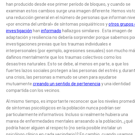
han producido desde ese primer período de bloqueo, y cuando se
examinan estos cambios surge una imagen diferente. Hemos vist
una reducción general en el número de personas que informan nive
«por encima del umbral» de síntomas psiquiátricos y
otros grupos
investigación
han
informado
hallazgos similares . Esta imagen de
adaptación y resiliencia no debería sorprender porque sabemos po
investigaciones previas que los traumas individuales e
interpersonales (por ejemplo, agresiones sexuales) son mucho m
dañinos mentalmente que los traumas colectivos como los
desastres naturales. Esto se debe, al menos en parte, a que los
fuertes lazos sociales protegen a las personas del estrés y, duran
una crisis, las personas a menudo se unen para ayudarse
mutuamente.
creando un sentido de pertenencia
y una identidad
compartida con los vecinos.
Al mismo tiempo, es importante reconocer que los niveles promed
de síntomas psicológicos en la población nunca podrían ser
particularmente informativos. Incluso si realmente hubiera una
marea de enfermedades mentales arrasando a la población, ¿qué
podría hacer alguien al respecto (no sería posible instalar un
psicólogo clínico en cada vecindario)? En cambio, cuando usamos