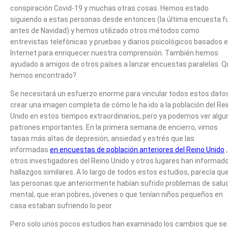
conspiración Covid-19 y muchas otras cosas. Hemos estado
siguiendo a estas personas desde entonces (la última encuesta f
antes de Navidad) y hemos utilizado otros métodos como
entrevistas telefónicas y pruebas y diarios psicológicos basados ​​
Internet para enriquecer nuestra comprensión. También hemos
ayudado a amigos de otros países a lanzar encuestas paralelas. Q
hemos encontrado?
Se necesitará un esfuerzo enorme para vincular todos estos dato
crear una imagen completa de cómo le ha ido a la población del Re
Unido en estos tiempos extraordinarios, pero ya podemos ver algu
patrones importantes. En la primera semana de encierro, vimos
tasas más altas de depresión, ansiedad y estrés que las
informadas
en encuestas de población anteriores del Reino Unido
,
otros investigadores del Reino Unido y otros lugares han informad
hallazgos similares. A lo largo de todos estos estudios, parecía qu
las personas que anteriormente habían sufrido problemas de salu
mental, que eran pobres, jóvenes o que tenían niños pequeños en
casa estaban sufriendo lo peor.
Pero solo unos pocos estudios han examinado los cambios que se