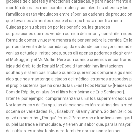
globales de diabetes y afecciones cardíacas, y para hacer frente a
montón de males medioambientales y sociales. Los obesos y los
famélicos están vinculados entre sí por las cadenas de producció
que llevan los alimentos desde el campo hasta nuestra mesa.
Guiadas por su obsesión por los beneficios, las grandes
corporaciones que nos venden comida delimitan y constriñen nues
forma de comer y nuestra manera de pensar sobre la comida. En l
puntos de venta de la comida rápida es donde con mayor claridad 
ven las actuales limitaciones, pues allí apenas podemos elegir ent
el McNugget y el McMuffin. Pero aun cuando creemos encontrarno
lejos del ámbito de Ronald McDonald también hay limitaciones
ocultas y sistémicas. Incluso cuando queremos comprar algo sano
algo que nos mantenga alejados del médico, estamos atrapados p
el propio sistema que ha creado las «Fast Food Nations» [Países d
Comida Rápida, en alusión al libro homónimo de Eric Schlosser].
Intente, por ejemplo, comprar manzanas. En los supermercados d
Norteamérica y de Europa, las elecciones están restringidas a med
docena de variedades: Fuji, Braeburn, Granny Smith, Golden Deliciou
quizá un par más. ¿Por qué éstas? Porque son atractivas: nos gus
su piel lustrada e inmaculada, y tienen un sabor que, para la mayorí
del público, es inobjetable; pero también porque soportan ser