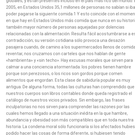
globales, y están presentes incluso en el país más rico del mundo.
2005, en Estados Unidos 35,1 millones de personas no sabían si ib
poder pagarse la siguiente comida.1 Y esto coincide con el mome
en que hay en Estados Unidos más comida que nunca en su historia
también mayor número de personas aquejadas por dolencias
relacionadas con la alimentación. Resulta fácil acostumbrarse a e
contradicción; su versión cotidiana sólo provoca una desazón
pasajera cuando, de camino a los supermercados llenos de comida
reventar, nos cruzamos con carteles que nos hablan de gente
«hambrienta» y «sin techo». Hay excusas morales que sirven para
calmar a una conciencia atormentada: los pobres tienen hambre
porque son perezosos, o los ricos son gordos porque comen
alimentos que engordan. Esta clase de sabiduría popular es muy
antigua. De alguna forma, todas las culturas han comprendido que
nuestros cuerpos son libros contables donde queda registrado el
catálogo de nuestros vicios privados. Sin embargo, las frases
inculpatorias no nos sirven para comprender las razones por las
cuales hemos llegado a una situación inédita en la que hambre,
abundancia y obesidad son más compatibles que en toda nuestra
historia. La condena moral sólo funcionaría si los afectados hubie
podido hacer las cosas de forma diferente, si hubiesen tenido