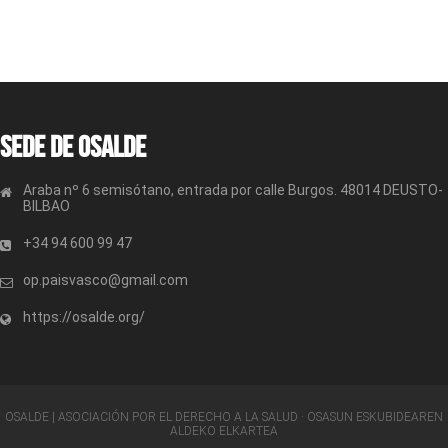
Sede de OSALDE
Araba nº 6 semisótano, entrada por calle Burgos. 48014 DEUSTO-
BILBAO
+34 94 600 99 47
op.paisvasco@gmail.com
https://osalde.org/
OSALDE | ASOCIACIÓN POR EL DERECHO A LA SALUD · OSASUN ESKUBIDEAREN
ALDEKO ELKARTEA