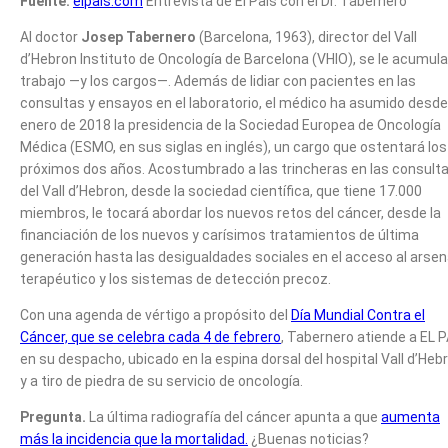
Fuente:
elpais.com
Entrevista de El Pais con el Dr. Tabernero
Al doctor
Josep Tabernero
(Barcelona, 1963), director del Vall
d’Hebron Instituto de Oncología de Barcelona (VHIO), se le acumula
trabajo —y los cargos—. Además de lidiar con pacientes en las
consultas y ensayos en el laboratorio, el médico ha asumido desde
enero de 2018 la presidencia de la Sociedad Europea de Oncología
Médica (ESMO, en sus siglas en inglés), un cargo que ostentará los
próximos dos años. Acostumbrado a las trincheras en las consult
del Vall d’Hebron, desde la sociedad científica, que tiene 17.000
miembros, le tocará abordar los nuevos retos del cáncer, desde la
financiación de los nuevos y carísimos tratamientos de última
generación hasta las desigualdades sociales en el acceso al arsen
terapéutico y los sistemas de detección precoz.
Con una agenda de vértigo a propósito del
Día Mundial Contra el
Cáncer, que se celebra cada 4 de febrero
, Tabernero atiende a EL P
en su despacho, ubicado en la espina dorsal del hospital Vall d’Heb
y a tiro de piedra de su servicio de oncología.
Pregunta.
La última radiografía del cáncer apunta a que
aumenta
más la incidencia que la mortalidad.
¿Buenas noticias?