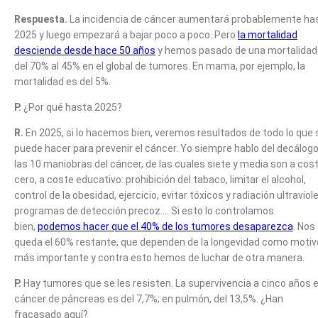
Respuesta.
La incidencia de cáncer aumentará probablemente ha
2025 y luego empezará a bajar poco a poco. Pero
la mortalidad
desciende desde hace 50 años
y hemos pasado de una mortalidad
del 70% al 45% en el global de tumores. En mama, por ejemplo, la
mortalidad es del 5%.
P.
¿Por qué hasta 2025?
R.
En 2025, si lo hacemos bien, veremos resultados de todo lo que 
puede hacer para prevenir el cáncer. Yo siempre hablo del decálog
las 10 maniobras del cáncer, de las cuales siete y media son a cos
cero, a coste educativo: prohibición del tabaco, limitar el alcohol,
control de la obesidad, ejercicio, evitar tóxicos y radiación ultraviol
programas de detección precoz…. Si esto lo controlamos
bien,
podemos hacer que el 40% de los tumores desaparezca
. Nos
queda el 60% restante, que dependen de la longevidad como motiv
más importante y contra esto hemos de luchar de otra manera.
P.
Hay tumores que se les resisten. La supervivencia a cinco años 
cáncer de páncreas es del 7,7%; en pulmón, del 13,5%. ¿Han
fracasado aquí?