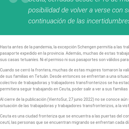
posibilidad de volver a verse con 
continuación de las incertidumbre
Hasta antes de la pandemia, la excepción Schengen permitía a las tr
pasaporte expedido en la provincia. Además, muchas de estas trabajado
sus casas tetuaníes. Ni el permiso ni sus pasaportes son válidos para 
Cuando se cerró la frontera, muchas de estas mujeres tomaron la val
de sus familias en Tetuán. Desde entonces se enfrentan a una situación
colectivo de trabajadoras y trabajadores transfronterizos se ha estado
permitiera seguir trabajando en Ceuta, poder salir a ver a sus familias
Al cierre de la publicación (VientoSur, 27 junio 2022) no se conoce aún
situación de las trabajadoras y trabajadores transfronterizos, a la vis
Ceuta es una ciudad fronteriza que se encuentra a las puertas del con
ceutí, las personas que se encuentran migrando se enfrentan cada dí