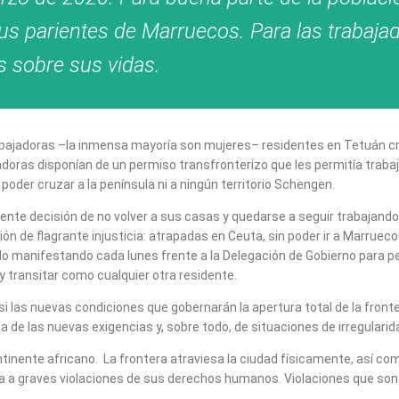
sus parientes de Marruecos. Para las trabajad
s sobre sus vidas.
abajadoras –la inmensa mayoría son mujeres– residentes en Tetuán cru
ras disponían de un permiso transfronterizo que les permitía trabajar
poder cruzar a la península ni a ningún territorio Schengen.
iente decisión de no volver a sus casas y quedarse a seguir trabajan
 de flagrante injusticia: atrapadas en Ceuta, sin poder ir a Marruecos
 manifestando cada lunes frente a la Delegación de Gobierno para pedir
 y transitar como cualquier otra residente.
 si las nuevas condiciones que gobernarán la apertura total de la front
ta de las nuevas exigencias y, sobre todo, de situaciones de irregulari
tinente africano. La frontera atraviesa la ciudad físicamente, así com
a a graves violaciones de sus derechos humanos. Violaciones que son 