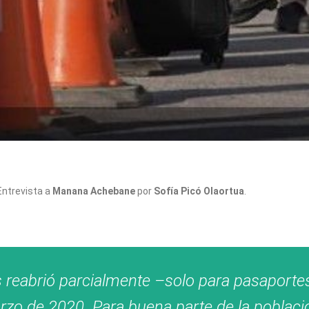
Entrevista a
Manana Achebane
por
Sofía Picó Olaortua
.
 reabrió parcialmente –solo para pasaporte
zo de 2020. Para buena parte de la población