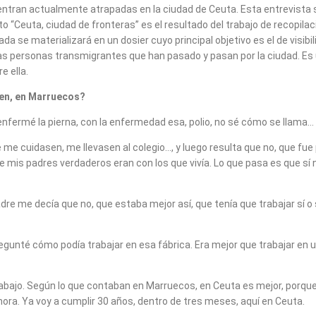
ran actualmente atrapadas en la ciudad de Ceuta. Esta entrevista se 
 “Ceuta, ciudad de fronteras” es el resultado del trabajo de recopilac
 se materializará en un dosier cuyo principal objetivo es el de visibil
as personas transmigrantes que han pasado y pasan por la ciudad. Es
e ella.
gen, en Marruecos?
enfermé la pierna, con la enfermedad esa, polio, no sé cómo se llam
e cuidasen, me llevasen al colegio…, y luego resulta que no, que fue 
 mis padres verdaderos eran con los que vivía. Lo que pasa es que sí 
dre me decía que no, que estaba mejor así, que tenía que trabajar sí o s
 pregunté cómo podía trabajar en esa fábrica. Era mejor que trabajar 
bajo. Según lo que contaban en Marruecos, en Ceuta es mejor, porque 
ora. Ya voy a cumplir 30 años, dentro de tres meses, aquí en Ceuta.