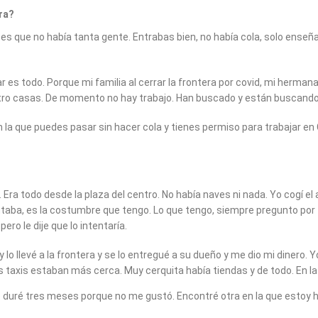
ra?
sa es que no había tanta gente. Entrabas bien, no había cola, solo ense
jar es todo. Porque mi familia al cerrar la frontera por covid, mi herma
cuatro casas. De momento no hay trabajo. Han buscado y están buscand
la que puedes pasar sin hacer cola y tienes permiso para trabajar en Ce
. Era todo desde la plaza del centro. No había naves ni nada. Yo cogí el
aba, es la costumbre que tengo. Lo que tengo, siempre pregunto por t
ro le dije que lo intentaría.
o llevé a la frontera y se lo entregué a su dueño y me dio mi dinero.
s taxis estaban más cerca. Muy cerquita había tiendas y de todo. En la
 duré tres meses porque no me gustó. Encontré otra en la que estoy ha