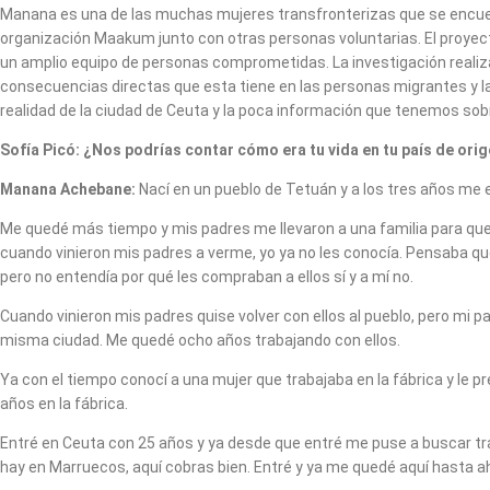
Manana es una de las muchas mujeres transfronterizas que se encuent
organización Maakum junto con otras personas voluntarias. El proyecto
un amplio equipo de personas comprometidas. La investigación realizada
consecuencias directas que esta tiene en las personas migrantes y l
realidad de la ciudad de Ceuta y la poca información que tenemos sobr
Sofía Picó:
¿Nos podrías contar cómo era tu vida en tu país de ori
Manana Achebane:
Nací en un pueblo de Tetuán y a los tres años me 
Me quedé más tiempo y mis padres me llevaron a una familia para que m
cuando vinieron mis padres a verme, yo ya no les conocía. Pensaba que
pero no entendía por qué les compraban a ellos sí y a mí no.
Cuando vinieron mis padres quise volver con ellos al pueblo, pero mi pa
misma ciudad. Me quedé ocho años trabajando con ellos.
Ya con el tiempo conocí a una mujer que trabajaba en la fábrica y le
años en la fábrica.
Entré en Ceuta con 25 años y ya desde que entré me puse a buscar tra
hay en Marruecos, aquí cobras bien. Entré y ya me quedé aquí hasta ah