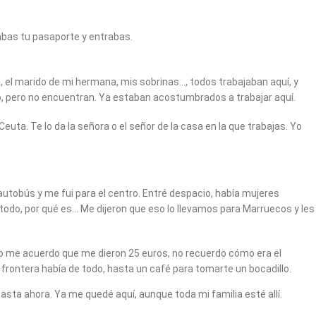
ñabas tu pasaporte y entrabas.
na, el marido de mi hermana, mis sobrinas…, todos trabajaban aquí, y
o, pero no encuentran. Ya estaban acostumbrados a trabajar aquí.
uta. Te lo da la señora o el señor de la casa en la que trabajas. Yo
 autobús y me fui para el centro. Entré despacio, había mujeres
odo, por qué es… Me dijeron que eso lo llevamos para Marruecos y les
 Yo me acuerdo que me dieron 25 euros, no recuerdo cómo era el
 frontera había de todo, hasta un café para tomarte un bocadillo.
sta ahora. Ya me quedé aquí, aunque toda mi familia esté allí.