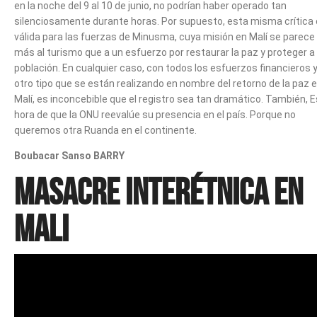
en la noche del 9 al 10 de junio, no podrían haber operado tan
silenciosamente durante horas. Por supuesto, esta misma crítica
válida para las fuerzas de Minusma, cuya misión en Malí se parece
más al turismo que a un esfuerzo por restaurar la paz y proteger a 
población. En cualquier caso, con todos los esfuerzos financieros 
otro tipo que se están realizando en nombre del retorno de la paz 
Malí, es inconcebible que el registro sea tan dramático. También, E
hora de que la ONU reevalúe su presencia en el país. Porque no
queremos otra Ruanda en el continente.
Boubacar Sanso BARRY
Masacre interétnica en
Mali