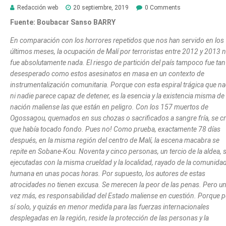
Redacción web
20 septiembre, 2019
0 Comments
Fuente: Boubacar Sanso BARRY
En comparación con los horrores repetidos que nos han servido en los
últimos meses, la ocupación de Malí por terroristas entre 2012 y 2013 
fue absolutamente nada. El riesgo de partición del país tampoco fue tan
desesperado como estos asesinatos en masa en un contexto de
instrumentalización comunitaria. Porque con esta espiral trágica que n
ni nadie parece capaz de detener, es la esencia y la existencia misma de 
nación maliense las que están en peligro. Con los 157 muertos de
Ogossagou, quemados en sus chozas o sacrificados a sangre fría, se cr
que había tocado fondo. Pues no! Como prueba, exactamente 78 días
después, en la misma región del centro de Malí, la escena macabra se
repite en Sobane-Kou. Noventa y cinco personas, un tercio de la aldea, 
ejecutadas con la misma crueldad y la localidad, rayado de la comunida
humana en unas pocas horas. Por supuesto, los autores de estas
atrocidades no tienen excusa. Se merecen la peor de las penas. Pero u
vez más, es responsabilidad del Estado maliense en cuestión. Porque p
sí solo, y quizás en menor medida para las fuerzas internacionales
desplegadas en la región, reside la protección de las personas y la