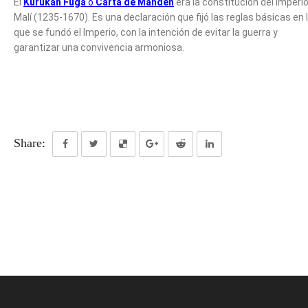
El
Kurukan Fuga
o
Carta de Mandén
era la constitución del imperi
Malí (1235-1670). Es una declaración que fijó las reglas básicas en 
que se fundó el Imperio, con la intención de evitar la guerra y
garantizar una convivencia armoniosa.
Share: