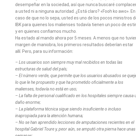
desempeñar en la sociedad, así que nunca buscaré complacer
a usted ni a ninguna autoridad. ¿Está claro? «Fooh ko awo». En
caso de que no lo sepa, usted es uno de los pocos ministros d
IBK para quienes los malienses todavía tienen un poco de est
y en quienes confiamos mucho.
Ha estado al mando ahora por 5 meses. A menos que no tuvie
margen de maniobra, los primeros resultados deberían estar
allí. Pero, para su información:
– Los usuarios son siempre muy mal recibidos en todas las
estructuras de salud del país;
– El número verde, que permite que los usuarios abusados ​​se quej
lo que le he propuesto y que ha prometido oficialmente a los
malienses, todavía no está en uso;
– La falta de personal cualificado en los hospitales siempre causa 
daño enorme;
– La plataforma técnica sigue siendo insuficiente o incluso
inapropiada para la atención humana;
– No se han aprendido lecciones de amputaciones recientes en el
hospital Gabriel Toure y, peor aún, se amputó otra pierna hace unas
semanas;