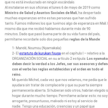
que no está involucrado en ningún escándalo.
Al instalarse en sus oficinas el lunes 6 de mayo de 2019 como
Ministro de Salud y Asuntos Sociales de Malí
, ha despertado
muchas esperanzas entre estas personas que han sufrido
tanto. Fuimos millones los que tuvimos algo de esperanza en Malí. 
mismo día que me recibió hablamos durante más de 90
minutos. Dado que pasó buena parte de su vida fuera del país,
permítame recordarle solo dos pequeñas
reglas de la Mande
:
1- Mandé, Noumou (Nyamakala)
2- El
estatuto de kurukan fouga
en el capítulo I – relativo a la
ORGANIZACIÓN SOCIAL en su artículo 2 estipula:
Los nyamaka
deben decir la verdad a los Jefes, ser sus asesores y defen
con el verbo las reglas establecidas y el orden en todo el
reino.
Mi querido Michel, cada vez que nos veíamos, me pedía que le
ayudara sin tratar de complacerle y que su puerta siempre
permanecería abierta. Si hubieran sido otros, habrían elegido 
hogar durante mucho tiempo. Permítame aclarar esto: no soy
arrogante, presuntuoso, malvado ni estoy al servicio de
nadie. Tengo una educación, creencias y un papel que