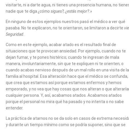
visitarte, ni a darte agua, ni tienes una presencia humana, no tiene
nadie que te diga
¿cómo sigues?, ¿estás mejor?.»
En ninguno de estos ejemplos nuestros pasó el médico a ver qué
pasaba. No te explicaron, no te orientaron, se limitaron a decirte
vi
Seguridad
.
Como en este ejemplo, acabar atado es el resultado final de
situaciones que te provocan ansiedad. Por ejemplo, cuando no te
dejan fumar, y te pones histérico; cuando te ingresan de mala
manera, involuntariamente, sin que te expliquen ni te orienten; o
cuando acabas nervioso después de un mal rollo en una visita de la
familia al hospital. Esa alteración hace que el médico se confunda,
que crea que estamos así porque estamos enfermos y hemos
empeorado, y no vea que hay cosas que nos alteran o que alteraría
cualquier persona. Y, así, acabamos atados. Acabamos atados
porque el personal no mira qué ha pasado y no intenta o no sabe
entender.
La práctica de atarnos no se da solo en casos de extrema necesid
y durante un tiempo mínimo como se podría suponer, sino que se