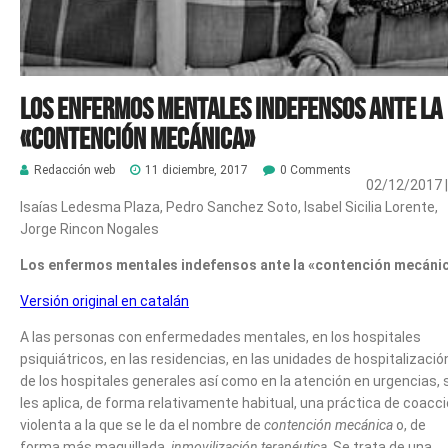
Los enfermos mentales indefensos ante la
«contención mecánica»
Redacción web
11 diciembre, 2017
0 Comments
02/12/2017
|
Isaías Ledesma Plaza, Pedro Sanchez Soto, Isabel Sicilia Lorente,
Jorge Rincon Nogales
Los enfermos mentales indefensos ante la «contención mecáni
Versión original en catalán
A las personas con enfermedades mentales, en los hospitales
psiquiátricos, en las residencias, en las unidades de hospitalizació
de los hospitales generales así como en la atención en urgencias, 
les aplica, de forma relativamente habitual, una práctica de coacc
violenta a la que se le da el nombre de
contención mecánica
o, de
forma más maquillada,
inmovilización terapéutica
. Se trata de una