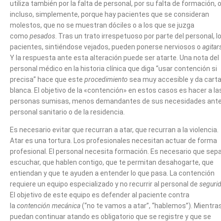
utiliza también por la falta de personal, por su falta de formación, 
incluso, simplemente, porque hay pacientes que se consideran
molestos, que no se muestran dóciles o a los que se juzga
como
pesados
. Tras un trato irrespetuoso por parte del personal, l
pacientes, sintiéndose vejados, pueden ponerse nerviosos o
agitar
Y la respuesta ante esta alteración puede ser atarte. Una nota del
personal médico en la historia clínica que diga “usar contención si
precisa” hace que este
procedimiento
sea muy accesible y da cart
blanca. El objetivo de la «contención» en estos casos es hacer a la
personas sumisas, menos demandantes de sus necesidades ante
personal sanitario o de la residencia.
Es necesario evitar que recurran a atar, que recurran a la violencia.
Atar es una tortura. Los profesionales necesitan actuar de forma
profesional. El personal necesita formación. Es necesario que sep
escuchar, que hablen contigo, que te permitan desahogarte, que
entiendan y que te ayuden a entender lo que pasa. La contención
requiere un equipo especializado y no recurrir al personal de
seguri
El objetivo de este equipo es defender al paciente contra
la
contención mecánica
(“no te vamos a atar”, “hablemos”). Mientra
puedan continuar atando es obligatorio que se registre y que se