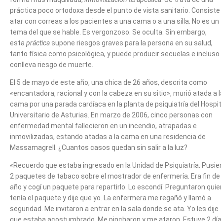
práctica poco ortodoxa desde el punto de vista sanitario. Consiste
atar con correas a los pacientes a una cama o a una silla. No es un
tema del que se hable. Es vergonzoso. Se oculta. Sin embargo,
esta
práctica
supone riesgos graves para la persona en su salud,
tanto física como psicológica, y puede producir secuelas e incluso
conlleva riesgo de muerte.
El 5 de mayo de este año, una chica de 26 años, descrita como
«encantadora, racional y con la cabeza en su sitio», murió atada a l
cama por una parada cardíaca en la planta de psiquiatría del Hospit
Universitario de Asturias. En marzo de 2006, cinco personas con
enfermedad mental fallecieron en un incendio, atrapadas e
inmovilizadas, estando atadas a la cama en una residencia de
Massamagrell. ¿Cuantos casos quedan sin salir a la luz?
«Recuerdo que estaba ingresado en la Unidad de Psiquiatría. Pusie
2 paquetes de tabaco sobre el mostrador de enfermería. Era fin de
año y cogí un paquete para repartirlo. Lo escondí. Preguntaron quie
tenía el paquete y dije que yo. La enfermera me regañó y llamó a
seguridad. Me invitaron a entrar en la sala donde se ata. Yo les dije
que estaba acostumbrado. Me pincharon y me ataron. Estuve 2 dí