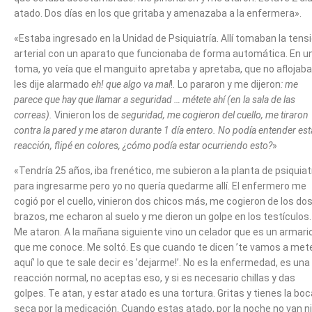
atado. Dos días en los que gritaba y amenazaba a la enfermera».
«Estaba ingresado en la Unidad de Psiquiatría. Allí tomaban la tens
arterial con un aparato que funcionaba de forma automática. En u
toma, yo veía que el manguito apretaba y apretaba, que no aflojaba
les dije alarmado
eh! que algo va mal
!
.
Lo pararon y me dijeron
: me
parece que hay que llamar a seguridad … métete ahí (en la sala de las
correas).
Vinieron los de
seguridad, me cogieron del cuello, me tiraron
contra la pared y me ataron durante 1 día entero. No podía entender est
reacción, flipé en colores, ¿cómo podía estar ocurriendo esto?
»
«Tendría 25 años, iba frenético, me subieron a la planta de psiquiat
para ingresarme pero yo no quería quedarme allí. El enfermero me
cogió por el cuello, vinieron dos chicos más, me cogieron de los do
brazos, me echaron al suelo y me dieron un golpe en los testículos.
Me ataron. A la mañana siguiente vino un celador que es un armari
que me conoce. Me soltó. Es que cuando te dicen ’te vamos a met
aquí’ lo que te sale decir es ’dejarme!’. No es la enfermedad, es una
reacción normal, no aceptas eso, y si es necesario chillas y das
golpes. Te atan, y estar atado es una tortura. Gritas y tienes la boc
seca por la medicación. Cuando estas atado, por la noche no van ni