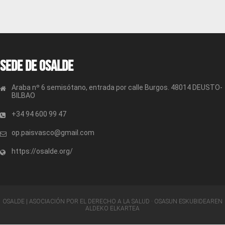
Sede de OSALDE
Araba nº 6 semisótano, entrada por calle Burgos. 48014 DEUSTO-
BILBAO
+34 94 600 99 47
op.paisvasco@gmail.com
https://osalde.org/
OSALDE | ASOCIACIÓN POR EL DERECHO A LA SALUD · OSASUN ESKUBIDEAREN
ALDEKO ELKARTEA