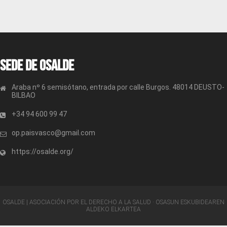
Sede de OSALDE
Araba nº 6 semisótano, entrada por calle Burgos. 48014 DEUSTO-
BILBAO
+34 94 600 99 47
op.paisvasco@gmail.com
https://osalde.org/
OSALDE | ASOCIACIÓN POR EL DERECHO A LA SALUD · OSASUN ESKUBIDEAREN
ALDEKO ELKARTEA