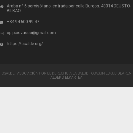
Araba nº 6 semisótano, entrada por calle Burgos. 48014 DEUSTO-
BILBAO
+34 94 600 99 47
op.paisvasco@gmail.com
https://osalde.org/
OSALDE | ASOCIACIÓN POR EL DERECHO A LA SALUD · OSASUN ESKUBIDEAREN
ALDEKO ELKARTEA