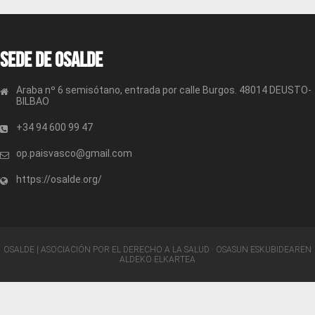
Sede de OSALDE
Araba nº 6 semisótano, entrada por calle Burgos. 48014 DEUSTO-
BILBAO
+34 94 600 99 47
op.paisvasco@gmail.com
https://osalde.org/
OSALDE | ASOCIACIÓN POR EL DERECHO A LA SALUD · OSASUN ESKUBIDEAREN
ALDEKO ELKARTEA