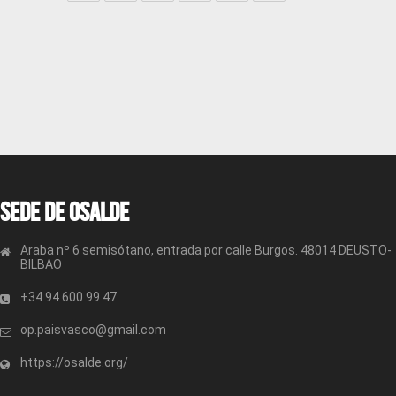
Sede de OSALDE
Araba nº 6 semisótano, entrada por calle Burgos. 48014 DEUSTO-
BILBAO
+34 94 600 99 47
op.paisvasco@gmail.com
https://osalde.org/