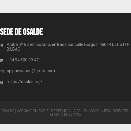
Sede de OSALDE
Araba nº 6 semisótano, entrada por calle Burgos. 48014 DEUSTO-
BILBAO
+34 94 600 99 47
op.paisvasco@gmail.com
https://osalde.org/
OSALDE | ASOCIACIÓN POR EL DERECHO A LA SALUD · OSASUN ESKUBIDEAREN
ALDEKO ELKARTEA